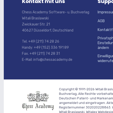
Kontakt mit uns
Suppo
Chess Academy Software- u. Buchverlag
Impress
Witali Braslawski
AGB
Zwickauer Str. 21
Kontaktf
40627 Düsseldorf, Deutschland
Privatsp
Tel. +49 (211) 74 28 26
Einstellu
Handy: +49 (152) 336 191 89
ändern
Fax. +49 (211) 74 28 31
Einwillig
E-Mail: info@chessacademy.de
widerruf
Copyright © 1991-2026 Witali Bras
Buchverlag, Alle Rechte vorbehalt
Deutschen Patent- und Markenamt
angemeldet und eingetragen. Ak
Registernummer 302020228863. We
Witali Braslawski, Witalex Webdes