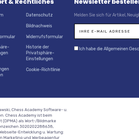
rt & Rechtliches
Newsletter bestelle
um
Datenschutz
Melden Sie sich für Artikel, Neu
Bildnachweis
ormular
Widerrufsformular
häre-
Historie der
Ich habe die Allgemeinen Ges
ngen
Privatsphäre-
Einstellungen
ungen
Cookie-Richtlinie
en
lawski, Chess Academy Software- u.
en. Chess Academy ist beim
 (DPMA) als Wort-/Bildmarke
tenzeichen 3020202288638,
bseite-Entwicklung u. Wartung:
ign Marketing und Werbeagentur