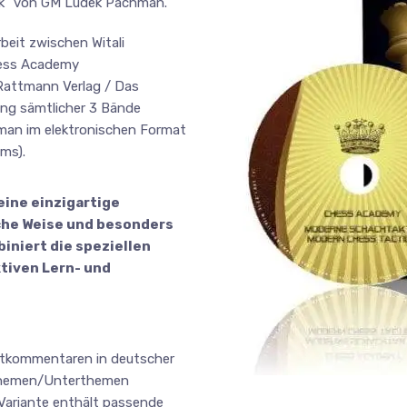
ik“ von GM Ludek Pachman.
beit zwischen Witali
Chess Academy
Rattmann Verlag / Das
ung sämtlicher 3 Bände
man im elektronischen Format
ms).
ine einzigartige
ache Weise und besonders
iniert die speziellen
tiven Lern- und
extkommentaren in deutscher
 Themen/Unterthemen
 Variante enthält passende