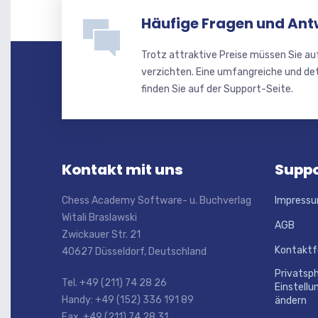
Häufige Fragen und Ant
Trotz attraktive Preise müssen Sie au
verzichten. Eine umfangreiche und de
finden Sie auf der Support-Seite.
Kontakt mit uns
Suppo
Chess Academy Software- u. Buchverlag
Impress
Witali Braslawski
AGB
Zwickauer Str. 21
Kontaktf
40627 Düsseldorf, Deutschland
Privatsp
Tel. +49 (211) 74 28 26
Einstellu
Handy: +49 (152) 336 191 89
ändern
Fax. +49 (211) 74 28 31