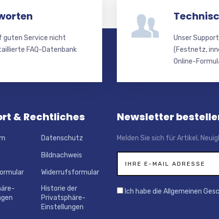
worten
Technisc
f guten Service nicht
Unser Support
taillierte FAQ-Datenbank
(Festnetz, inn
Online-Formula
rt & Rechtliches
Newsletter bestelle
um
Datenschutz
Melden Sie sich für Artikel, Neu
Bildnachweis
ormular
Widerrufsformular
häre-
Historie der
Ich habe die Allgemeinen Ges
ngen
Privatsphäre-
Einstellungen