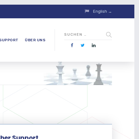
English →
SUPPORT
ÜBER UNS
her Support