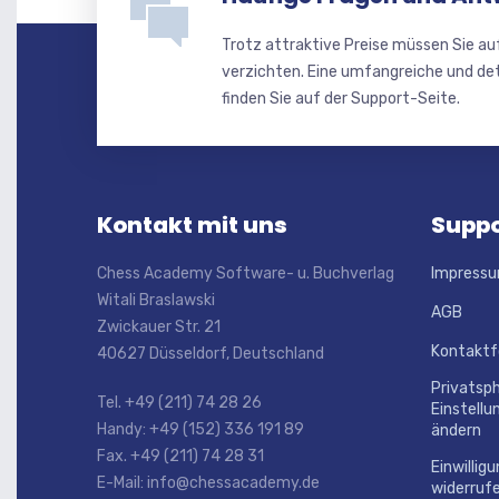
Trotz attraktive Preise müssen Sie au
verzichten. Eine umfangreiche und de
finden Sie auf der Support-Seite.
Kontakt mit uns
Suppo
Chess Academy Software- u. Buchverlag
Impress
Witali Braslawski
AGB
Zwickauer Str. 21
Kontaktf
40627 Düsseldorf, Deutschland
Privatsp
Tel. +49 (211) 74 28 26
Einstellu
Handy: +49 (152) 336 191 89
ändern
Fax. +49 (211) 74 28 31
Einwillig
E-Mail: info@chessacademy.de
widerruf