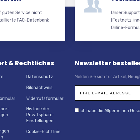
f guten Service nicht
Unser Support
taillierte FAQ-Datenbank
(Festnetz, inn
Online-Formula
rt & Rechtliches
Newsletter bestelle
um
Datenschutz
Melden Sie sich für Artikel, Neu
Bildnachweis
ormular
Widerrufsformular
häre-
Historie der
Ich habe die Allgemeinen Ges
ngen
Privatsphäre-
Einstellungen
ungen
Cookie-Richtlinie
en