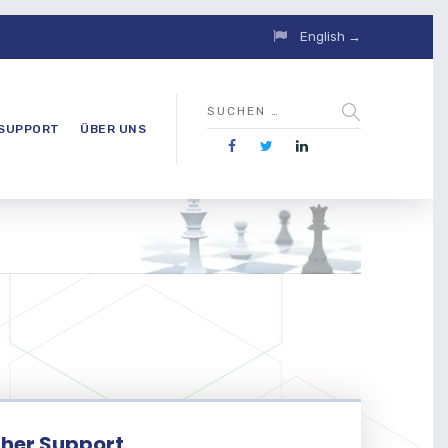
English →
SUPPORT
ÜBER UNS
her Support