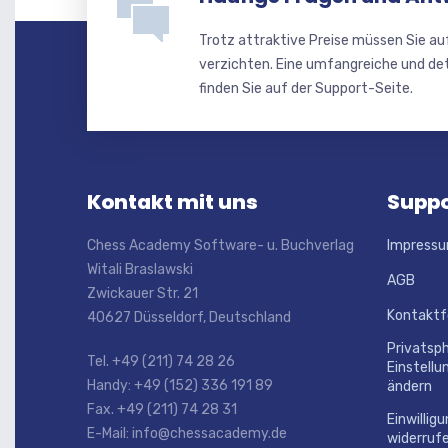
Trotz attraktive Preise müssen Sie au
verzichten. Eine umfangreiche und de
finden Sie auf der Support-Seite.
Kontakt mit uns
Suppo
Chess Academy Software- u. Buchverlag
Impress
Witali Braslawski
AGB
Zwickauer Str. 21
Kontaktf
40627 Düsseldorf, Deutschland
Privatsp
Tel. +49 (211) 74 28 26
Einstellu
Handy: +49 (152) 336 191 89
ändern
Fax. +49 (211) 74 28 31
Einwillig
E-Mail: info@chessacademy.de
widerruf