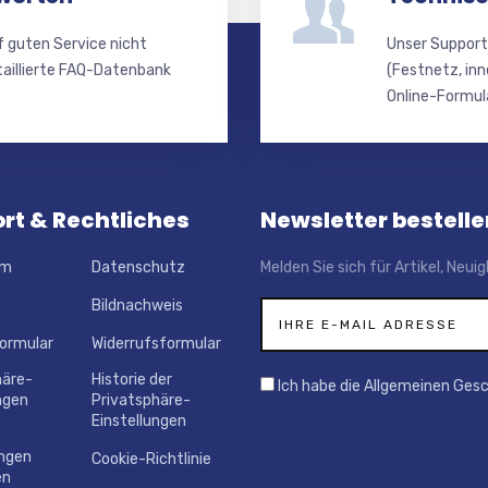
f guten Service nicht
Unser Support
taillierte FAQ-Datenbank
(Festnetz, inn
Online-Formula
rt & Rechtliches
Newsletter bestelle
um
Datenschutz
Melden Sie sich für Artikel, Neu
Bildnachweis
ormular
Widerrufsformular
häre-
Historie der
Ich habe die Allgemeinen Ges
ngen
Privatsphäre-
Einstellungen
ungen
Cookie-Richtlinie
en