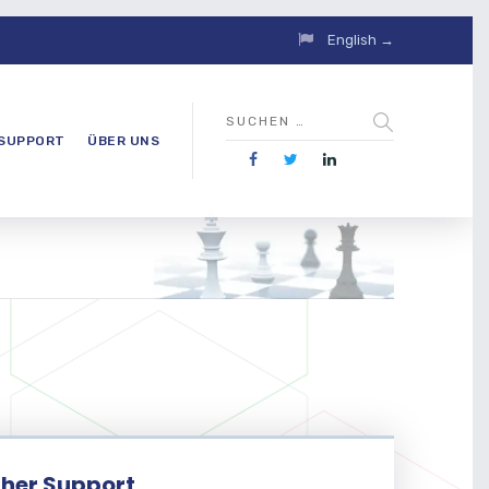
English →
SUPPORT
ÜBER UNS
her Support