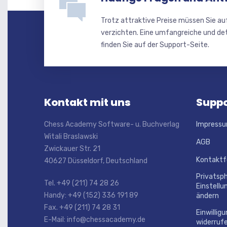
Trotz attraktive Preise müssen Sie au
verzichten. Eine umfangreiche und de
finden Sie auf der Support-Seite.
Kontakt mit uns
Suppo
Chess Academy Software- u. Buchverlag
Impress
Witali Braslawski
AGB
Zwickauer Str. 21
Kontaktf
40627 Düsseldorf, Deutschland
Privatsp
Tel. +49 (211) 74 28 26
Einstellu
Handy: +49 (152) 336 191 89
ändern
Fax. +49 (211) 74 28 31
Einwillig
E-Mail: info@chessacademy.de
widerruf