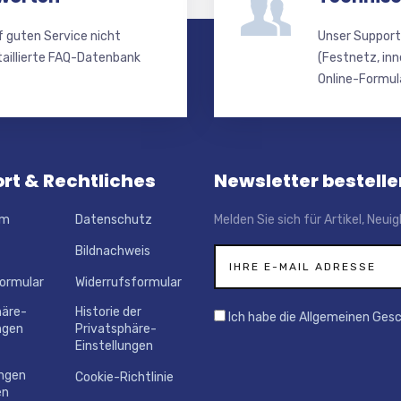
f guten Service nicht
Unser Support
taillierte FAQ-Datenbank
(Festnetz, inn
Online-Formula
rt & Rechtliches
Newsletter bestelle
um
Datenschutz
Melden Sie sich für Artikel, Neu
Bildnachweis
ormular
Widerrufsformular
häre-
Historie der
Ich habe die Allgemeinen Ges
ngen
Privatsphäre-
Einstellungen
ungen
Cookie-Richtlinie
en